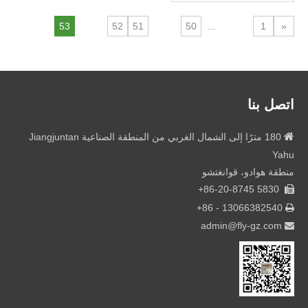
53
52
51
50
...
1
«
اتصل بنا

180 مترًا إلى الشمال الغربي من المنطقة الصناعية Jiangjuntan
Yahu
منطقة هوادو، قوانغتشو
5830 86-20-8745+

+
13066382540 - 86

admin@fly-gz.com
