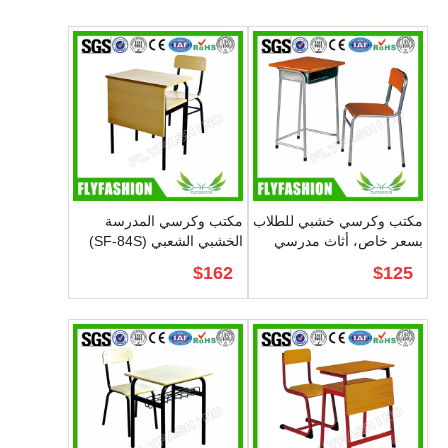
لا تتردد في تعديل هذا النص لجعله
أصنعها
هذه فقرة العينة
Guangzhou Flyfashion Furniture Co.,Ltd
مكتب وكرسي خشبي للطلاب
مكتب وكرسي المدرسة
بسعر خاص، أثاث مدرسي
الخشبي الشعبي (SF-84S)
(SF-79S)
$
162
$
125