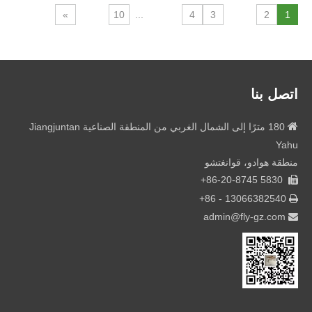
»
10
...
4
3
2
1
اتصل بنا

180 مترًا إلى الشمال الغربي من المنطقة الصناعية Jiangjuntan
Yahu
منطقة هوادو، قوانغتشو
5830 86-20-8745+

+
13066382540 - 86

admin@fly-gz.com
