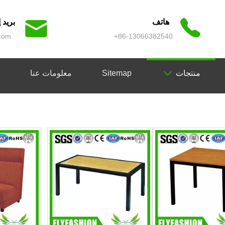
هاتف
بريد
com
86-13066382540+
منتجات
Sitemap
معلومات عنا