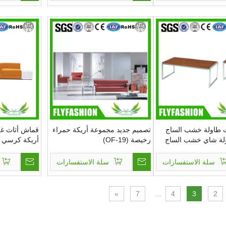
ث طاولة خشب الساج
تصميم جديد مجموعة أريكة حمراء
قماش أثاث غر
لة شاي خشب الساج
رخيصة (OF-19)
أريكة كرسي إسفن
سلة الاستفسارات
سلة الاستفسارات
»
7
...
4
3
2