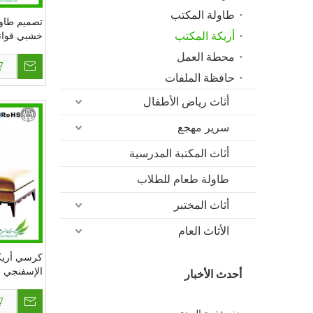
طاولة المكتب
تصميم طاول
أريكة المكتب
خشبي قوانغتشو
محطة العمل
حافظة الملفات
أثاث رياض الأطفال
سرير مهجع
أثاث المكتبة المدرسية
طاولة طعام للطلاب
أثاث المختبر
الأثاث العام
الأخبار 001 من XXXX XXXXXX XXXXX
جديد
كرسي أريكة
الإسفنجي ال
لا تتردد في تعديل هذا النص لجعله
أحدث الأخبار
(OF-33)
أصنعها
هذه فقرة العينة