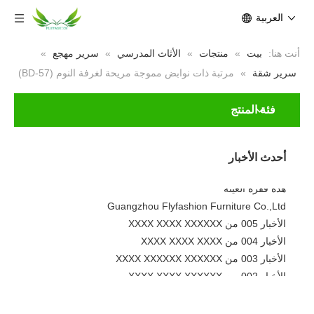
العربية
أنت هنا:
بيت
»
منتجات
»
الأثاث المدرسي
»
سرير مهجع
»
سرير شقة
»
مرتبة ذات نوابض مموجة مريحة لغرفة النوم (BD-57)
فئة المنتج
الأخبار 001 من XXXX XXXXXX XXXXX
جديد
لا تتردد في تعديل هذا النص لجعله
أحدث الأخبار
أصنعها
هذه فقرة العينة
Guangzhou Flyfashion Furniture Co.,Ltd
الأخبار 005 من XXXX XXXX XXXXXX
الأخبار 004 من XXXX XXXX XXXX
الأخبار 003 من XXXX XXXXXX XXXXXX
الأخبار 002 من XXXX XXXX XXXXXX
الأخبار 001 من XXXX XXXXXX XXXXX
جديد