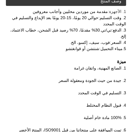
وصف المنتج
1. الأجهزة:
مقدمة من موردين محليين وأجانب معروفين
2. وقت التسليم:
حوالي 20 يومًا، 15-20 يومًا بعد الإيداع والتسليم في
الوقت المحدد
3. الدفع:
تي/تي.30% مقدمًا، 70% رصيد قبل الشحن، خطاب الاعتماد،
إلخ.
4. السعر:
فوب، سيف، إكسو، الخ.
5.
ميناء التحميل:
شنتشن أو قوانغتشو
ميزة
1. الصانع المهنية، واتقان غرامة
2. جيدة من حيث الجودة ومعقولة السعر
3. التسليم في الوقت المحدد
4. قبول النظام المختلط
5. 100% مادة خام أصلية
6. تمت الموافقة على منتجاتنا من قبل ISO9001، المنتج الأخضر