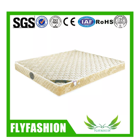
لا تتردد في تعديل هذا النص لجعله
أصنعها
هذه فقرة العينة
Guangzhou Flyfashion Furniture Co.,Ltd